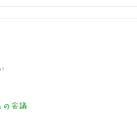
市内、森林組合様の研修会へ
地域
出展
 !