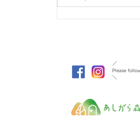
「ジンと、里と、お料理
と。」ご参加ありがとうござ
いました！
​／
Please follow
​＼